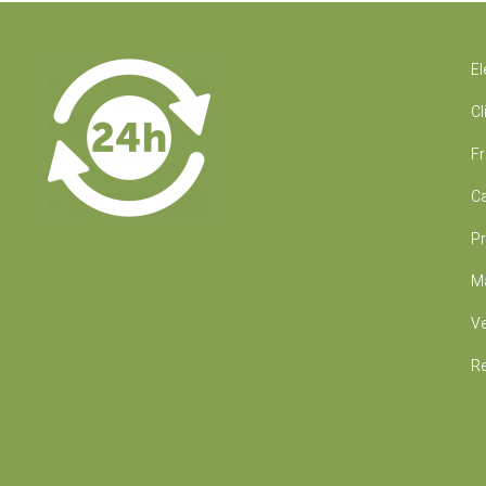
El
Cl
Fr
Ca
Pr
Ma
Ve
Re