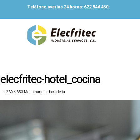
Teléfono averías 24 horas:
622 844 450
elecfritec-hotel_cocina
1280 × 853
Maquinaria de hosteleria