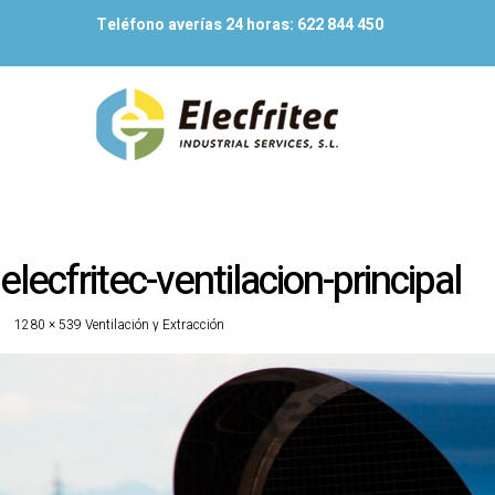
Teléfono averías 24 horas:
622 844 450
elecfritec-ventilacion-principal
1280 × 539
Ventilación y Extracción