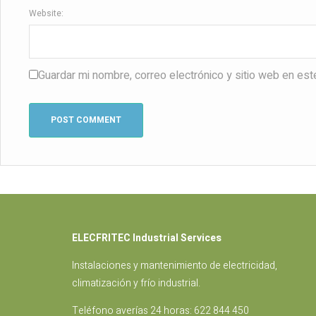
Website:
Guardar mi nombre, correo electrónico y sitio web en es
ELECFRITEC Industrial Services
Instalaciones
y mantenimiento de electricidad,
climatización y frío industrial.
Teléfono averías 24 horas:
622 844 450