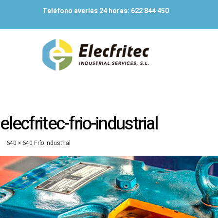
Teléfono averías 24 horas:
622 844 450
elecfritec-frio-industrial
640 × 640
Frío industrial