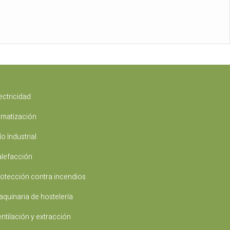
ectricidad
imatización
ío Industrial
lefacción
otección contra incendios
quinaria de hostelería
ntilación y extracción